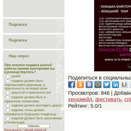
Подписка
Подписка
Наш опрос
При покупке подарка ручной
работы какими критериями вы
руководствуетесь?
ценой
Поделиться в социальных
подарок должен быть
черезвычайно красивым, и
практичность не играет роли
Просмотров
: 846 |
Добав
красотой и практичностью
изделие должно быть в
хендмейд
,
фестивать
,
сп
единичном экземпляре
Рейтинг
:
5.0
/
1
изделие должно выглядеть дорого
изделие точно должно
понравиться будущему владельцу
изделие должно быть креативным
и необычным
Результаты
|
Архив опросов