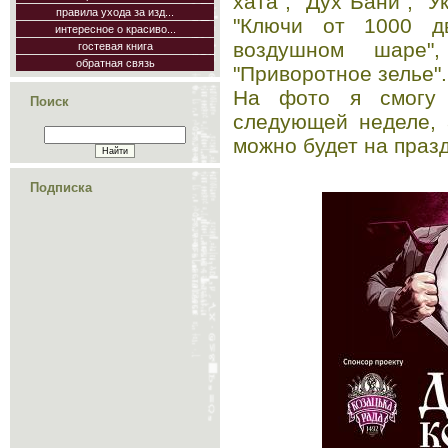
хата", "Дух Бани", "У
правила ухода за изд...
"Ключи от 1000 дв
интересное о красиво...
воздушном шаре"
гостевая книга
обратная связь
"Приворотное зелье".
На фото я смогу 
Поиск
следующей неделе, 
можно будет на праз
Подписка